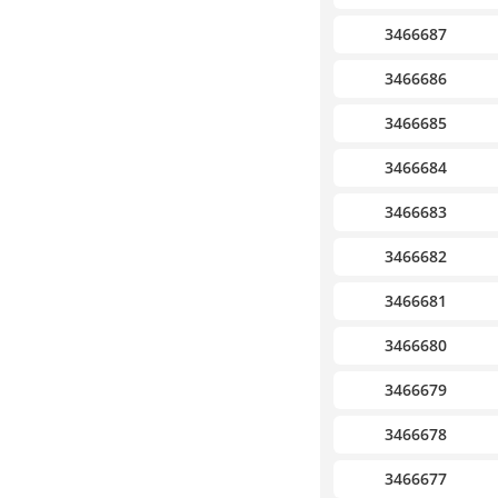
3466687
3466686
3466685
3466684
3466683
3466682
3466681
3466680
3466679
3466678
3466677