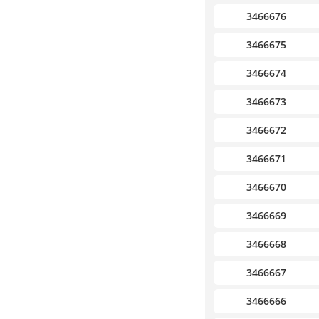
3466676
3466675
3466674
3466673
3466672
3466671
3466670
3466669
3466668
3466667
3466666