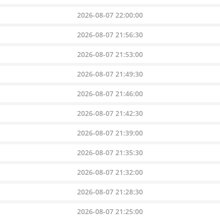
2026-08-07 22:00:00
2026-08-07 21:56:30
2026-08-07 21:53:00
2026-08-07 21:49:30
2026-08-07 21:46:00
2026-08-07 21:42:30
2026-08-07 21:39:00
2026-08-07 21:35:30
2026-08-07 21:32:00
2026-08-07 21:28:30
2026-08-07 21:25:00